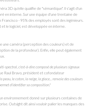
ra 3D qu'elle qualifie de "sémantique". Il s'agit d'un
ré en interne. Sur une équipe d'une trentaine de
an Francisco - 95% des employés sont des ingénieurs.
t et le logiciel, est développée en interne.
me une caméra (perception des couleurs) et de
tion de la profondeur). Enfin, elle peut également
ux.
lti-spectral, c'est-à-dire composé de plusieurs signaux
que Raul Bravo, président et cofondateur
eau, le coton, la neige, la glace... renvoie des couleurs
permet d'identifier sa composition."
'un environnement donné sur plusieurs centaines de
rise. Outsight dit ainsi vouloir palier les manques des