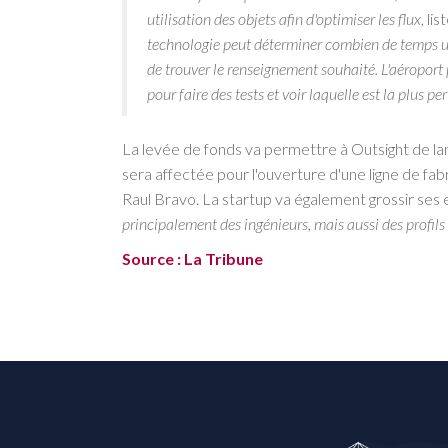
utilisation des objets afin d'optimiser les flux
, li
technologie peut déterminer combien de temps u
de trouver le renseignement souhaité. L'aéroport
pour faire des tests et voir laquelle est la plus per
La levée de fonds va permettre à Outsight de la
sera affectée pour l'ouverture d'une ligne de fab
Raul Bravo. La startup va également grossir ses 
principalement des ingénieurs, mais aussi des profils
Source : La Tribune