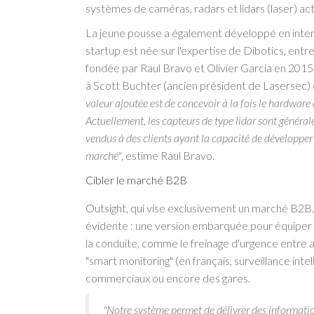
systèmes de caméras, radars et lidars (laser) act
La jeune pousse a également développé en interne
startup est née sur l'expertise de Dibotics, entr
fondée par Raul Bravo et Olivier Garcia en 2015.
à Scott Buchter (ancien président de Lasersec) 
valeur ajoutée est de concevoir à la fois le hardware
Actuellement, les capteurs de type lidar sont général
vendus à des clients ayant la capacité de développer 
marché"
, estime Raul Bravo.
Cibler le marché B2B
Outsight, qui vise exclusivement un marché B2B,
évidente : une version embarquée pour équiper v
la conduite, comme le freinage d'urgence entre 
"smart monitoring" (en français, surveillance inte
commerciaux ou encore des gares.
"Notre système permet de délivrer des information