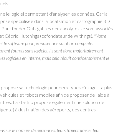
uels.
 le logiciel permettant d'analyser les données. Car la
eprise spécialisée dans la localisation et cartographie 3D
 Pour fonder Outsight, les deux acolytes se sont associés
et Cédric Hutchings (cofondateur de Withings).
"Notre
 et le software pour proposer une solution complète.
ement fournis sans logiciel. Ils sont donc majoritairement
les logiciels en interne, mais cela réduit considérablement le
 propose sa technologie pour deux types d'usage. La plus
éhicules et robots mobiles afin de proposer de l'aide à
autres. La startup propose également une solution de
lligente) à destination des aéroports, des centres
s sur le nombre de personnes, leurs trajectoires et leur