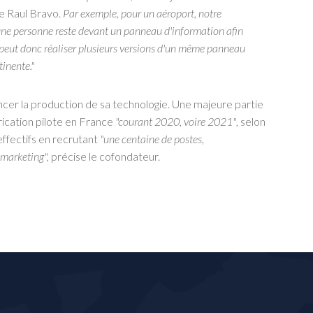
ste Raul Bravo.
Par exemple, pour un aéroport, notre
ne personne reste devant un panneau d'information afin
 peut donc réaliser plusieurs versions d'un même panneau
tinente."
ncer la production de sa technologie. Une majeure partie
rication pilote en France
"courant 2020, voire 2021"
, selon
effectifs en recrutant
"une centaine de postes,
 marketing",
précise le cofondateur.