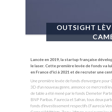
OUTSIGHT LÈV
CAMÉ
Lancée en 2019, la startup française dévelo
le laser. Cette première levée de fonds va lu
en France d'ici à 2021 et de recruter une ce
Une première levée de fonds d'envergure pour O
3D d'un nouveau genre, annonce ce mercredi lever 
de table a été mené par le fonds Demeter Partne
BNP Paribas. Faurecia et Safran, tous deux parte
fonds d'investissement respectifs (Faurecia Ven
Carreel (Withings, Zoov...) figure aussi parmi les 